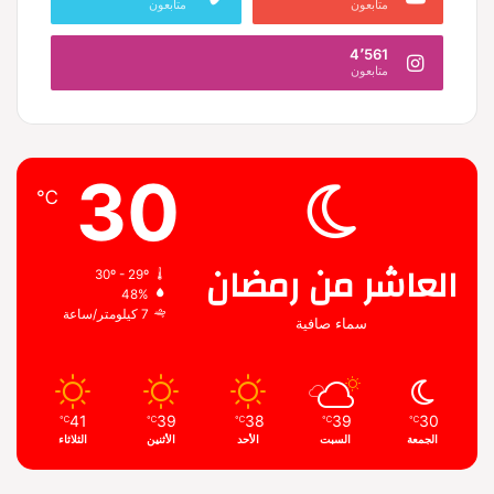
متابعون
متابعون
4٬561
متابعون
30
℃
العاشر من رمضان
30º - 29º
48%
7 كيلومتر/ساعة
سماء صافية
41
39
38
39
30
℃
℃
℃
℃
℃
الجمعة
السبت
الأحد
الأثنين
الثلاثاء