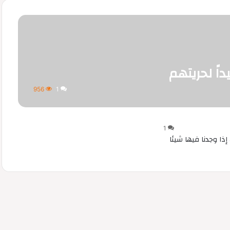
داً لحريتهم
956
1
1
إذا وجدنا فيها شيئا