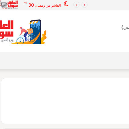
℃
30
العاشر من رمضان
بي)