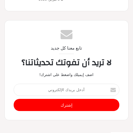
تابع معنا كل جديد
لا تريد أن تفوتك تحديثاتنا؟
اضف إيميلك واضغط على اشترك!
أ
د
خ
ل
ب
ر
ي
د