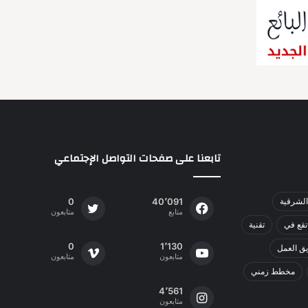
ك
ا
ل
إ
ل
ك
ت
ر
و
ن
ي
تابعنا على صفحات التواصل الإجتماعي
الشرقية
40٬091
0
متابع
متابعون
تقع في
تقنية
0
1٬130
ق العمل
متابعون
متابعون
مخطط زمني
4٬561
متابعون