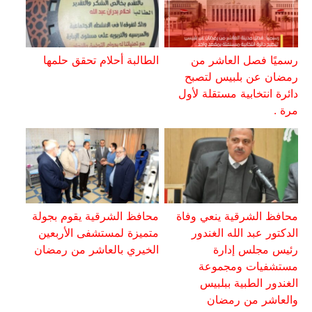
رسميًا فصل العاشر من
الطالبة أحلام تحقق حلمها
رمضان عن بلبيس لتصبح
دائرة انتخابية مستقلة لأول
مرة .
محافظ الشرقية ينعي وفاة
محافظ الشرقية يقوم بجولة
الدكتور عبد الله الغندور
متميزة لمستشفى الأربعين
رئيس مجلس إدارة
الخيري بالعاشر من رمضان
مستشفيات ومجموعة
الغندور الطبية ببلبيس
والعاشر من رمضان