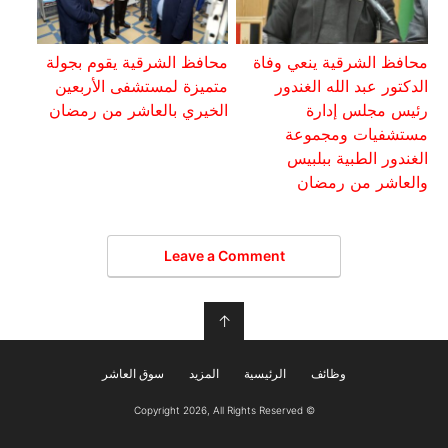
محافظ الشرقية ينعي وفاة
محافظ الشرقية يقوم بجولة
الدكتور عبد الله الغندور
متميزة لمستشفى الأربعين
رئيس مجلس إدارة
الخيري بالعاشر من رمضان
مستشفيات ومجموعة
الغندور الطبية ببلبيس
والعاشر من رمضان
Leave a Comment
↑
وظائف
الرئيسية
المزيد
سوق العاشر
© Copyright 2026, All Rights Reserved