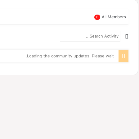
All Members
0
RSS
Search
Search
Feed
Activity...
Loading the community updates. Please wait.