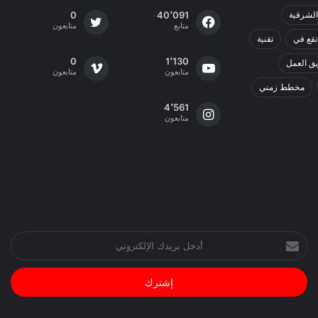
الشرقية
40٬091
0
متابع
متابعون
تقع في
تقنية
0
1٬130
ق العمل
متابعون
متابعون
مخطط زمني
4٬561
متابعون
أدخل
بريدك
الإلكتروني