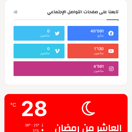
تابعنا على صفحات التواصل الإجتماعي
0
40٬091
متابع
متابعون
0
1٬130
متابعون
متابعون
4٬561
متابعون
28
℃
العاشر من رمضان
38º - 25º
51%