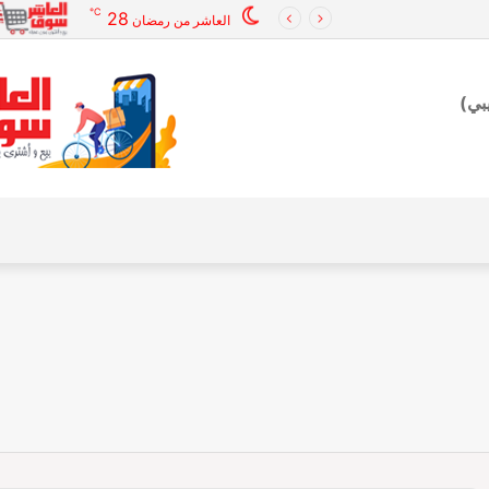
℃
28
العاشر من رمضان
بي)