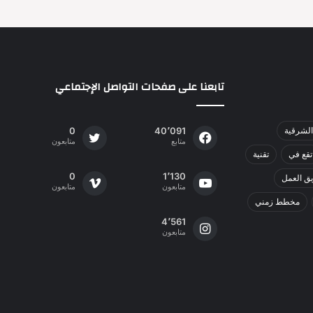
تابعنا على صفحات التواصل الإجتماعي
الشرقية
40٬091
0
متابع
متابعون
تقع في
تقنية
0
1٬130
ق العمل
متابعون
متابعون
مخطط زمني
4٬561
متابعون