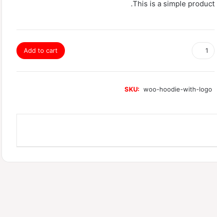
This is a simple product.
H
Add to cart
o
o
d
i
SKU:
woo-hoodie-with-logo
e
w
i
t
h
L
o
g
o
q
u
a