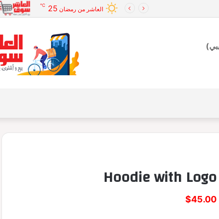
℃
25
العاشر من رمضان
بي)
Hoodie with Logo
$
45.00